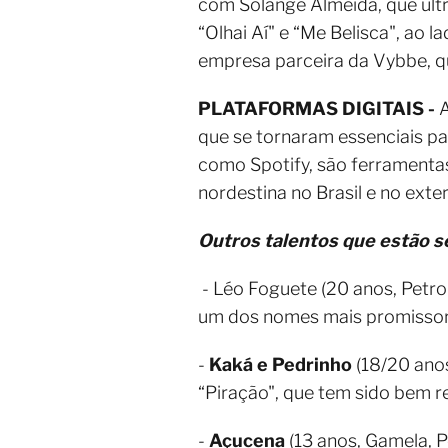
com Solange Almeida, que ult
“Olhai Aí" e “Me Belisca", ao 
empresa parceira da Vybbe, q
PLATAFORMAS DIGITAIS -
A
que se tornaram essenciais par
como Spotify, são ferramentas
nordestina no Brasil e no exter
Outros talentos que estão s
- Léo Foguete (20 anos, Petro
um dos nomes mais promissor
-
Kaká e Pedrinho
(18/20 anos
“Piração", que tem sido bem r
-
Açucena
(13 anos, Gamela,