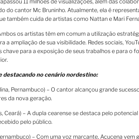
rapassou 11 milhões de visualizações, além das colab
lado do cantor Mc Bruninho. Atualmente, ela é represen
ue também cuida de artistas como Nattan e Mari Fern
mbos os artistas têm em comum a utilização estratégi
a a ampliação de sua visibilidade. Redes sociais, YouT
 chave para a exposição de seus trabalhos e para o f
ior.
e destacando no cenário nordestino:
lina, Pernambuco) – O cantor alcançou grande sucesso 
es da nova geração.
, Ceará) – A dupla cearense se destaca pelo potencial 
ecebido pelo público.
 Pernambuco) – Com uma voz marcante, Açucena vem g