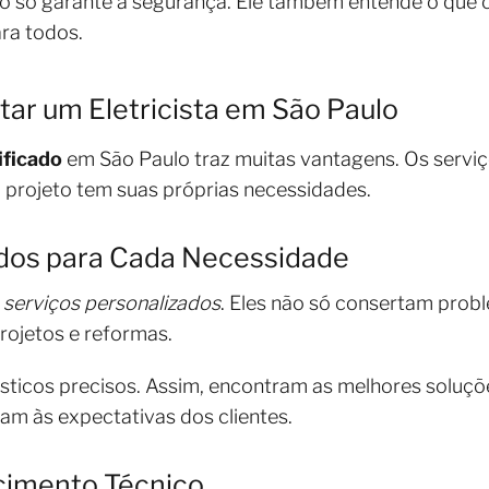
ão só garante a segurança. Ele também entende o que ca
ara todos.
ar um Eletricista em São Paulo
ificado
em São Paulo traz muitas vantagens. Os serviç
a projeto tem suas próprias necessidades.
ados para Cada Necessidade
á
serviços personalizados
. Eles não só consertam prob
rojetos e reformas.
sticos precisos. Assim, encontram as melhores soluçõ
am às expectativas dos clientes.
cimento Técnico