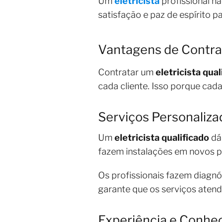
Um
eletricista
profissional n
satisfação e paz de espírito p
Vantagens de Contrat
Contratar um
eletricista qual
cada cliente. Isso porque cad
Serviços Personaliz
Um
eletricista qualificado
d
fazem instalações em novos p
Os profissionais fazem diagnó
garante que os serviços atend
Experiência e Conhe