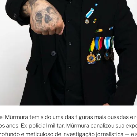
fael Múrmura tem sido uma das figuras mais ousadas e 
mos anos. Ex-policial militar, Múrmura canalizou sua exp
ofundo e meticuloso de investigação jornalística — e 