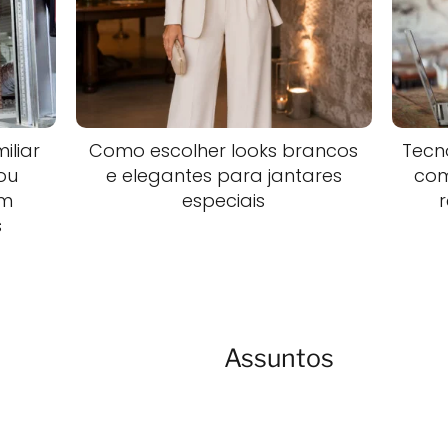
liar
Como escolher looks brancos
Tecn
ou
e elegantes para jantares
com
em
especiais
s
Assuntos