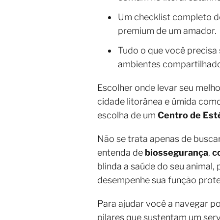
Um checklist completo d
premium de um amador.
Tudo o que você precisa 
ambientes compartilhado
Escolher onde levar seu melh
cidade litorânea e úmida como
escolha de um
Centro de Esté
Não se trata apenas de busca
entenda de
biossegurança
,
c
blinda a saúde do seu animal,
desempenhe sua função protet
Para ajudar você a navegar po
pilares que sustentam um ser