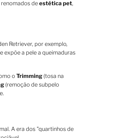
os renomados de
estética pet
,
en Retriever, por exemplo,
) e expõe a pele a queimaduras
como o
Trimming
(tosa na
ng
(remoção de subpelo
e.
mal. A era dos "quartinhos de
ociável.