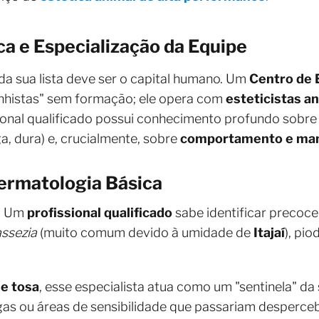
ica e Especialização da Equipe
 da sua lista deve ser o capital humano. Um
Centro de E
nhistas" sem formação; ele opera com
esteticistas a
sional qualificado possui conhecimento profundo sobre
ga, dura) e, crucialmente, sobre
comportamento e ma
rmatologia Básica
o. Um
profissional qualificado
sabe identificar precoc
ssezia
(muito comum devido à umidade de
Itajaí
), pi
e tosa
, esse especialista atua como um "sentinela" da
as ou áreas de sensibilidade que passariam desperceb