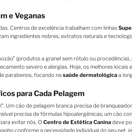
um e Veganas
adas. Centros de excelência trabalham com linhas
Supe
izam ingredientes nobres, extratos naturais e tecnolog
ozão" (produtos a granel sem rótulo ou procedência),
ecamento severo e alergias. Hoje, os melhores locais
 de parabenos, focando na
saúde dermatológica
a lon
icos para Cada Pelagem
l". Um cão de pelagem branca precisa de branqueador
nsível precisa de fórmulas hipoalergênicas; um cão co
para evitar nós. O
Centro de Estética Canina
deve po
banho conforme a necessidade individual do seu pet, i