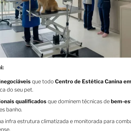
i:
inegociáveis
que todo
Centro de Estética Canina em 
ica do seu pet.
ionais qualificados
que dominem técnicas de
bem-est
es banho.
ma infra estrutura climatizada e monitorada para comb
ense.