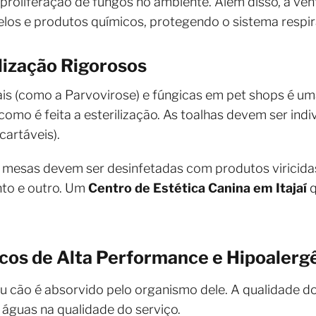
 proliferação de fungos no ambiente. Além disso, a ven
pelos e produtos químicos, protegendo o sistema respir
lização Rigorosos
is (como a Parvovirose) e fúngicas em pet shops é um
 como é feita a esterilização. As toalhas devem ser indiv
artáveis).
e mesas devem ser desinfetadas com produtos viricidas
nto e outro. Um
Centro de Estética Canina em Itajaí
q
cos de Alta Performance e Hipoalerg
eu cão é absorvido pelo organismo dele. A qualidade
e águas na qualidade do serviço.