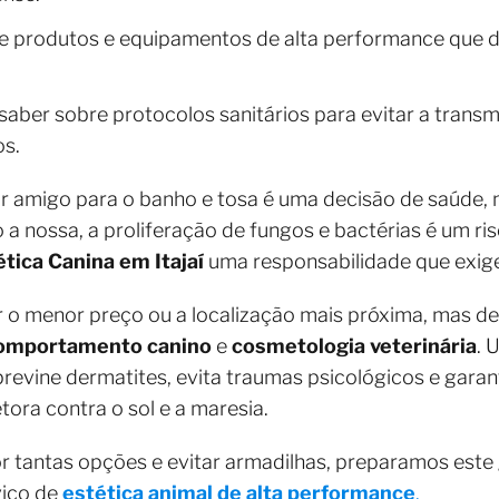
e produtos e equipamentos de alta performance que d
saber sobre protocolos sanitários para evitar a tran
s.
or amigo para o banho e tosa é uma decisão de saúde,
 a nossa, a proliferação de fungos e bactérias é um ri
tica Canina em Itajaí
uma responsabilidade que exig
r o menor preço ou a localização mais próxima, mas d
omportamento canino
e
cosmetologia veterinária
. 
 previne dermatites, evita traumas psicológicos e gara
ora contra o sol e a maresia.
r tantas opções e evitar armadilhas, preparamos este 
viço de
estética animal de alta performance
.