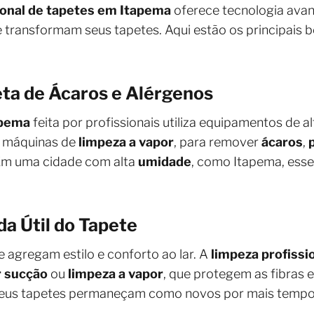
ional de tapetes em Itapema
oferece tecnologia ava
e transformam seus tapetes. Aqui estão os principais b
eta de Ácaros e Alérgenos
apema
feita por profissionais utiliza equipamentos de 
e máquinas de
limpeza a vapor
, para remover
ácaros
,
Em uma cidade com alta
umidade
, como Itapema, esse
da Útil do Tapete
 agregam estilo e conforto ao lar. A
limpeza profissi
r sucção
ou
limpeza a vapor
, que protegem as fibras 
 seus tapetes permaneçam como novos por mais tempo