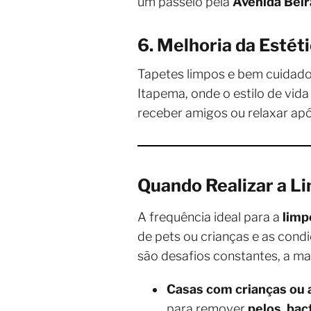
um passeio pela
Avenida Bei
6. Melhoria da Estét
Tapetes limpos e bem cuidados
Itapema, onde o estilo de vid
receber amigos ou relaxar apó
Quando Realizar a L
A frequência ideal para a
limp
de pets ou crianças e as con
são desafios constantes, a ma
Casas com crianças ou 
para remover
pelos
,
bac