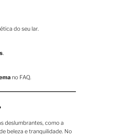
tica do seu lar.
s
.
pema
no FAQ.
?
ias deslumbrantes, como a
de beleza e tranquilidade. No