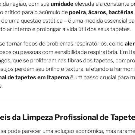
do da região, com sua
umidade
elevada e a constante 
o crítico para o acúmulo de
poeira
,
ácaros
,
bactérias
 de uma questão estética – é uma medida essencial par
do ar interno e prolongar a vida útil dos seus tapetes.
e tornar focos de problemas respiratórios, como
ale
osos ou pessoas com sensibilidade respiratória. Em I
ngos, que se proliferam nas fibras dos tapetes, compr
sujos perdem seu brilho e textura, afetando a harmonia 
onal de tapetes em Itapema
é um passo crucial para ma
e.
eis da Limpeza Profissional de Tape
asa pode parecer uma solução econômica, mas rarame