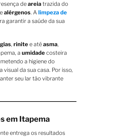
presença de
areia
trazida do
e
alérgenos
. A
limpeza de
a garantir a saúde da sua
rgias
,
rinite
e até
asma
,
tapema, a
umidade
costeira
ometendo a higiene do
visual da sua casa. Por isso,
nter seu lar tão vibrante
tes em Itapema
nte entrega os resultados