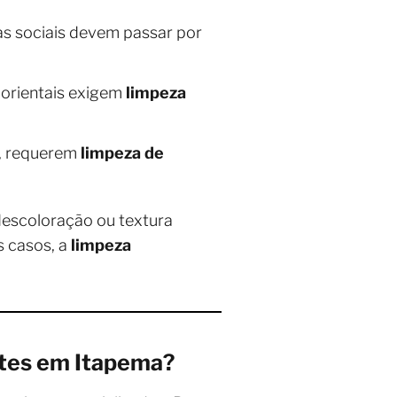
eas sociais devem passar por
s orientais exigem
limpeza
s, requerem
limpeza de
 descoloração ou textura
s casos, a
limpeza
etes em Itapema?