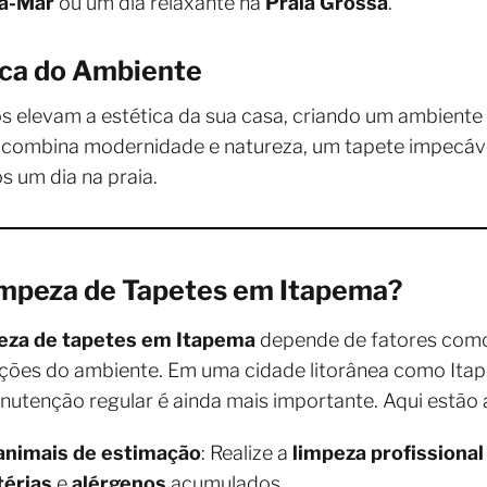
ra-Mar
ou um dia relaxante na
Praia Grossa
.
ica do Ambiente
 elevam a estética da sua casa, criando um ambiente 
a combina modernidade e natureza, um tapete impecáve
s um dia na praia.
impeza de Tapetes em Itapema?
eza de tapetes em Itapema
depende de fatores como 
dições do ambiente. Em uma cidade litorânea como It
nutenção regular é ainda mais importante. Aqui estão 
animais de estimação
: Realize a
limpeza profissional
térias
e
alérgenos
acumulados.