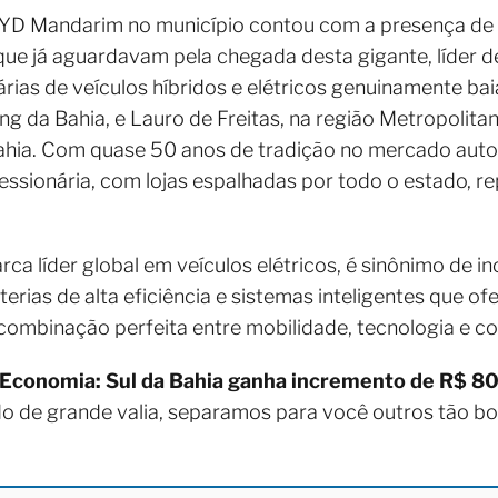
YD Mandarim no município contou com a presença de 
s que já aguardavam pela chegada desta gigante, líde
árias de veículos híbridos e elétricos genuinamente ba
g da Bahia, e Lauro de Freitas, na região Metropolitan
ahia. Com quase 50 anos de tradição no mercado auto
essionária, com lojas espalhadas por todo o estado, 
ca líder global em veículos elétricos, é sinônimo de i
ias de alta eficiência e sistemas inteligentes que o
ombinação perfeita entre mobilidade, tecnologia e co
Economia: Sul da Bahia ganha incremento de R$ 80
do de grande valia, separamos para você outros tão b