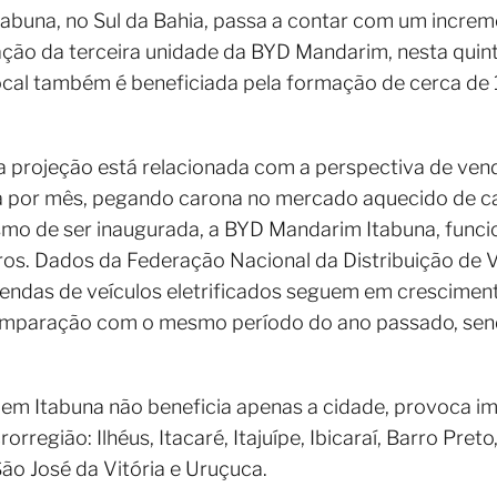
tabuna, no Sul da Bahia, passa a contar com um incre
ção da terceira unidade da BYD Mandarim, nesta quinta
ocal também é beneficiada pela formação de cerca de 
 projeção está relacionada com a perspectiva de vend
esa por mês, pegando carona no mercado aquecido de 
mo de ser inaugurada, a BYD Mandarim Itabuna, funci
rros. Dados da Federação Nacional da Distribuição de
endas de veículos eletrificados seguem em cresciment
a comparação com o mesmo período do ano passado, se
m Itabuna não beneficia apenas a cidade, provoca i
rregião: Ilhéus, Itacaré, Itajuípe, Ibicaraí, Barro Pre
São José da Vitória e Uruçuca.