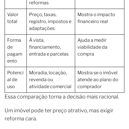
reformas
Valor
Preço, taxas,
Mostra o impacto
total
registro, impostos e
financeiro real
adaptações
Forma
À vista,
Ajuda a medir
de
financiamento,
viabilidade da
pagam
entrada e parcelas
compra
ento
Potenci
Moradia, locação,
Mostra se o imóvel
al de
revenda ou
atende ao plano do
uso
atividade comercial
comprador
Essa comparação torna a decisão mais racional.
Um imóvel pode ter preço atrativo, mas exigir
reforma cara.