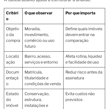
Critéri
O que observar
Por que importa
o
Objetiv
Moradia,
Define quais imóveis
o da
investimento,
devem entrar na
compra
comércio ou uso
comparação
futuro
Localiz
Bairro, acesso,
Afeta rotina, liquidez
ação
serviços e entorno
e facilidade de uso
Docum
Matrícula,
Reduz risco antes da
entaçã
titularidade e
assinatura
o
condições de venda
Estado
Conservação,
Evita custos não
do
estrutura,
previstos
imóvel
instalações e