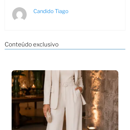
Candido Tiago
Conteúdo exclusivo