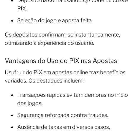
Depósito na conta usando QR code ou chave
PIX.
Seleção do jogo e aposta feita.
Os depósitos confirmam-se instantaneamente,
otimizando a experiência do usuário.
Vantagens do Uso do PIX nas Apostas
Usufruir do PIX em apostas online traz benefícios
variados. Os destaques incluem:
Transações rápidas evitam demoras no início
dos jogos.
Segurança reforçada contra fraudes.
Ausência de taxas em diversos casos,