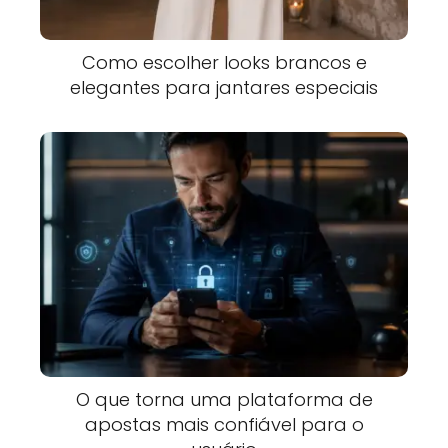
Como escolher looks brancos e
elegantes para jantares especiais
O que torna uma plataforma de
apostas mais confiável para o