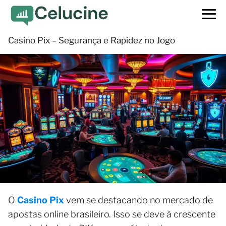
Casino Pix – Segurança e Rapidez no Jogo
O
Casino Pix
vem se destacando no mercado de
apostas online brasileiro. Isso se deve à crescente