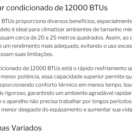
 ar condicionado de 12000 BTUs
BTUs proporciona diversos benefícios, especialmente 
odelo é ideal para climatizar ambientes de tamanho méd
ssuam cerca de 20 a 25 metros quadrados. Assim, ao c
e um rendimento mais adequado, evitando o uso excess
assam suas limitações.
dicionado de 12000 BTUs está o rápido resfriamento q
nor potência, essa capacidade superior permite que
 proporcionando conforto térmico em menos tempo. Iss
is rigoroso, garantindo um ambiente agradável rapida
e o aparelho não precisa trabalhar por longos período
m menor desgaste do equipamento e aumentar sua vida ú
mas Variados