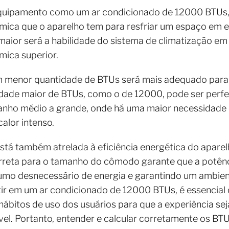
quipamento como um ar condicionado de 12000 BTUs,
ica que o aparelho tem para resfriar um espaço em esp
maior será a habilidade do sistema de climatização em
ica superior.
m menor quantidade de BTUs será mais adequado par
de maior de BTUs, como o de 12000, pode ser perfei
anho médio a grande, onde há uma maior necessidade
alor intenso.
tá também atrelada à eficiência energética do aparel
reta para o tamanho do cômodo garante que a potência
umo desnecessário de energia e garantindo um ambient
stir em um ar condicionado de 12000 BTUs, é essencial
hábitos de uso dos usuários para que a experiência sej
. Portanto, entender e calcular corretamente os BT